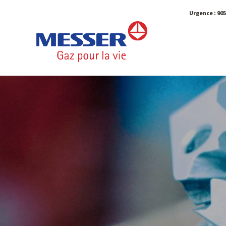
Urgence :
905