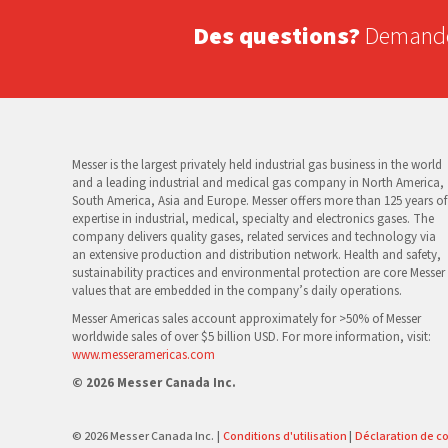
Des questions?
Demandez
Messer is the largest privately held industrial gas business in the world
and a leading industrial and medical gas company in North America,
South America, Asia and Europe. Messer offers more than 125 years of
expertise in industrial, medical, specialty and electronics gases. The
company delivers quality gases, related services and technology via
an extensive production and distribution network. Health and safety,
sustainability practices and environmental protection are core Messer
values that are embedded in the company’s daily operations.
Messer Americas sales account approximately for >50% of Messer
worldwide sales of over $5 billion USD. For more information, visit:
www.messeramericas.com
© 2026 Messer Canada Inc.
© 2026 Messer Canada Inc.
Conditions d'utilisation
Déclaration de co