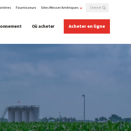
rrières
Fournisseurs
Sites Messer Amériques
ironnement
Où acheter
Acheter en ligne