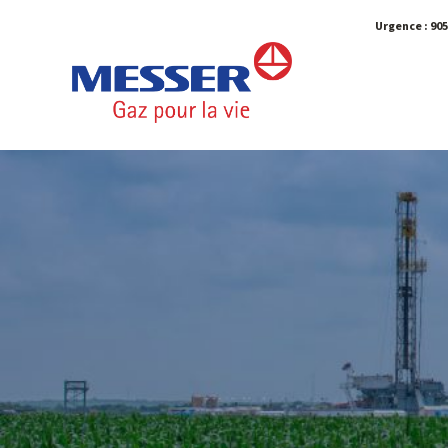
Urgence :
905